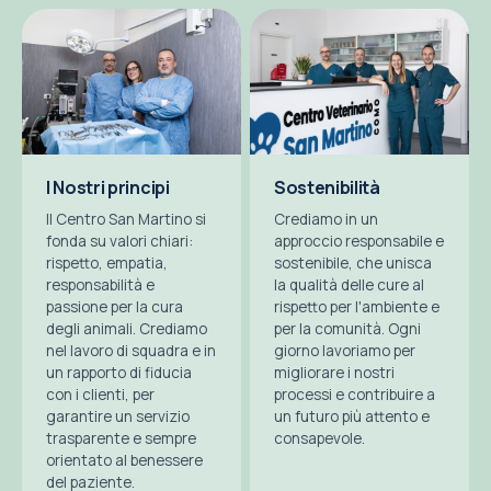
I Nostri principi
Sostenibilità
Il Centro San Martino si
Crediamo in un
fonda su valori chiari:
approccio responsabile e
rispetto, empatia,
sostenibile, che unisca
responsabilità e
la qualità delle cure al
passione per la cura
rispetto per l'ambiente e
degli animali. Crediamo
per la comunità. Ogni
nel lavoro di squadra e in
giorno lavoriamo per
un rapporto di fiducia
migliorare i nostri
con i clienti, per
processi e contribuire a
garantire un servizio
un futuro più attento e
trasparente e sempre
consapevole.
orientato al benessere
del paziente.